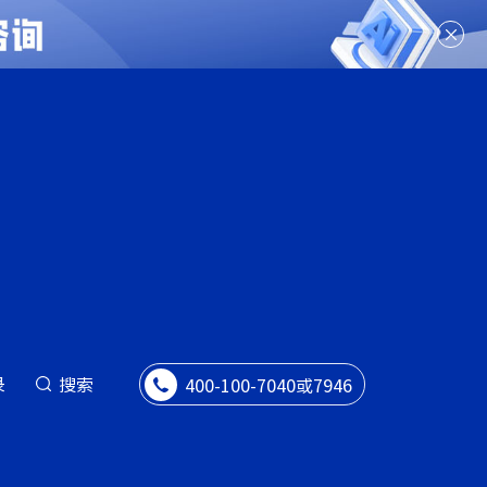
录
搜索
400-100-7040或7946