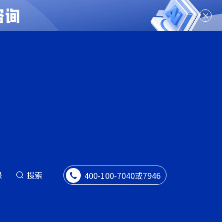
录
搜索
400-100-7040或7946